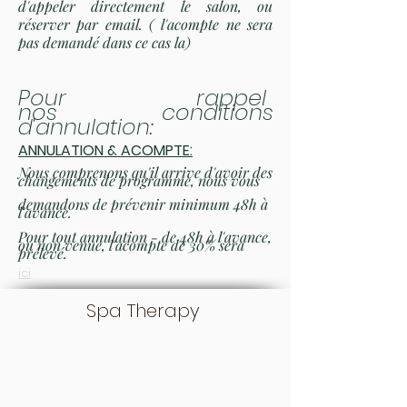
d'appeler directement le salon, ou
réserver par email. ( l'acompte ne sera
pas demandé dans ce cas la)
Pour rappel
no
s
conditions
d'annulation
:
ANNULATION & ACOMPTE:
Nous comprenons qu'il arrive
d'avoir des
changements de programme, nous vous
demandons de prévenir minimum
48h à
l'avance.
Pour tout annulation - de 48h à l'avance,
ou non venue, l'acompte de 30% sera
prélevé.
ici
Spa Therapy